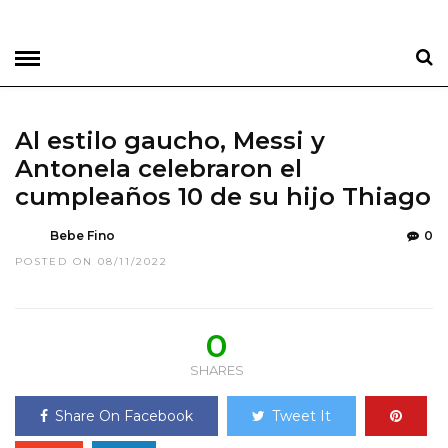
Al estilo gaucho, Messi y
Antonela celebraron el
cumpleaños 10 de su hijo Thiago
Bebe Fino
0
POSTED ON 08/11/2022
0
SHARES
Share On Facebook
Tweet It