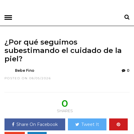
¿Por qué seguimos
subestimando el cuidado de la
piel?
Bebe Fino
0
POSTED ON 08/05/2026
0
SHARES
Share On Facebook
Tweet It