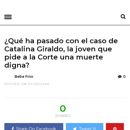
¿Qué ha pasado con el caso de
Catalina Giraldo, la joven que
pide a la Corte una muerte
digna?
Bebe Fino
0
POSTED ON 07/05/2026
0
SHARES
Share On Facebook
Tweet It