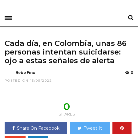
Cada día, en Colombia, unas 86
personas intentan suicidarse:
ojo a estas señales de alerta
Bebe Fino
0
POSTED ON 15/09/2022
0
SHARES
Share On Facebook
Tweet It