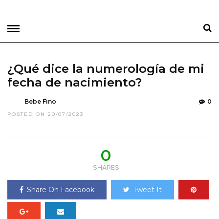
¿Qué dice la numerología de mi
fecha de nacimiento?
Bebe Fino
0
POSTED ON 20/07/2023
0
SHARES
Share On Facebook
Tweet It