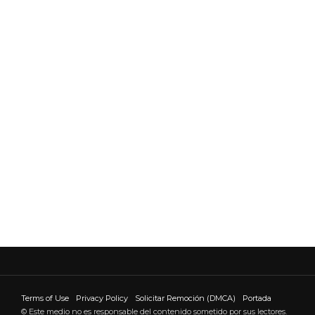
Terms of Use
Privacy Policy
Solicitar Remoción (DMCA)
Portada
© Este medio no es responsable del contenido sometido por sus lectores.