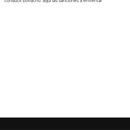
conducir borracho: aquí las sanciones a enfrentar