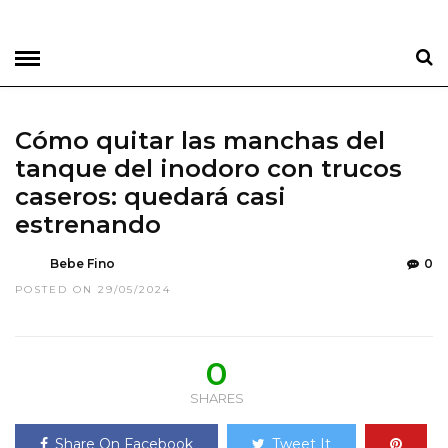
Cómo quitar las manchas del
tanque del inodoro con trucos
caseros: quedará casi
estrenando
Bebe Fino
0
POSTED ON 29/05/2024
0
SHARES
Share On Facebook
Tweet It