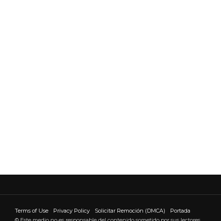
Terms of Use
Privacy Policy
Solicitar Remoción (DMCA)
Portada
© Este medio no es responsable del contenido sometido por sus lectores.