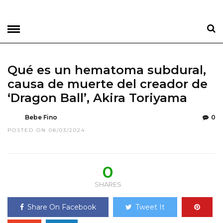
Qué es un hematoma subdural,
causa de muerte del creador de
‘Dragon Ball’, Akira Toriyama
Bebe Fino
0
POSTED ON 08/03/2024
0
SHARES
Share On Facebook
Tweet It