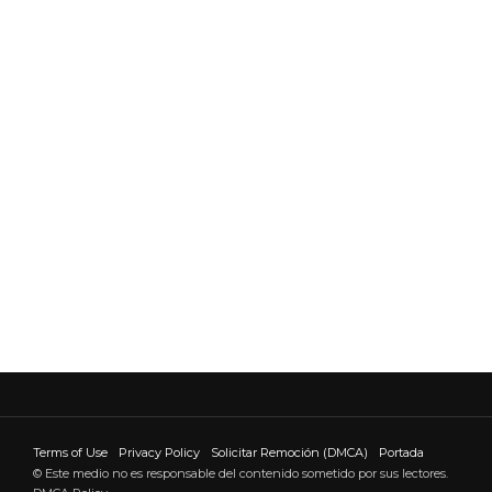
Terms of Use
Privacy Policy
Solicitar Remoción (DMCA)
Portada
© Este medio no es responsable del contenido sometido por sus lectores.