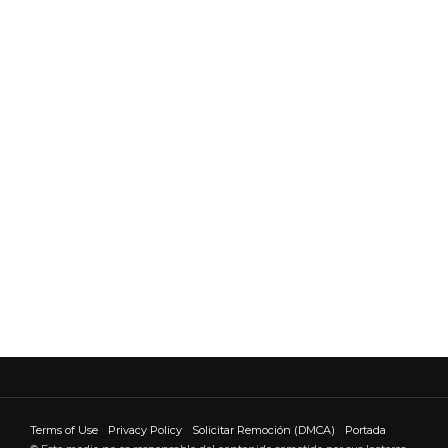
Terms of Use
Privacy Policy
Solicitar Remoción (DMCA)
Portada