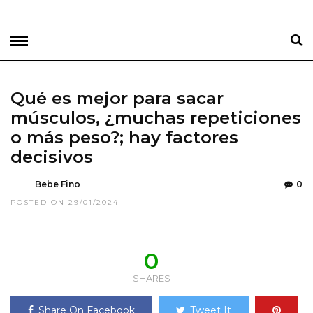
Qué es mejor para sacar
músculos, ¿muchas repeticiones
o más peso?; hay factores
decisivos
Bebe Fino
0
POSTED ON 29/01/2024
0
SHARES
Share On Facebook
Tweet It