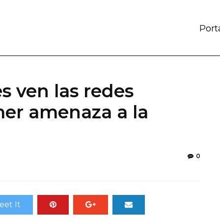
Port
s ven las redes
mer amenaza a la
0
eet It