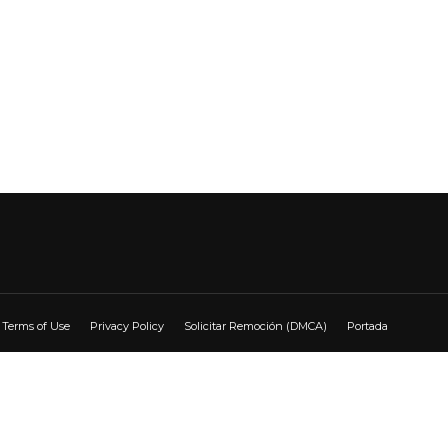
Terms of Use
Privacy Policy
Solicitar Remoción (DMCA)
Portada