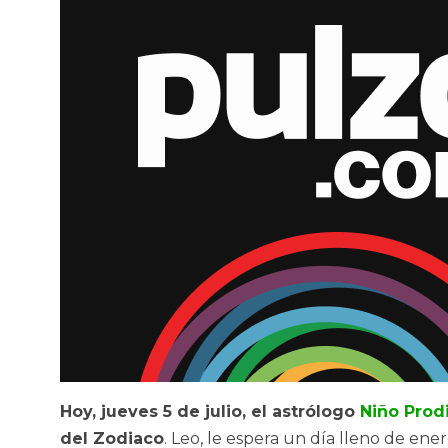
Hoy, jueves 5 de julio, el astrólogo
Niño Prod
del Zodiaco
. Leo, le espera un día lleno de ene