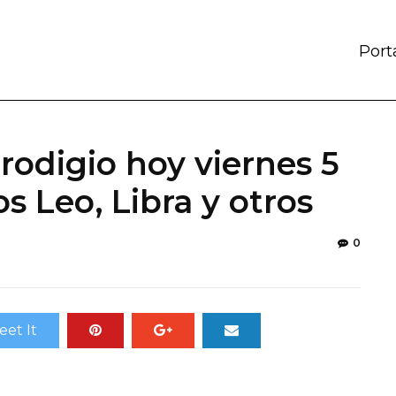
Port
odigio hoy viernes 5
os Leo, Libra y otros
0
eet It