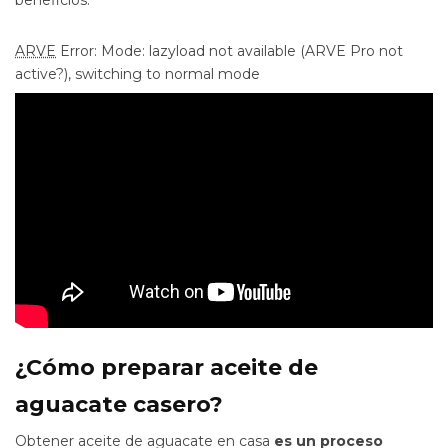
ARVE
Error: Mode: lazyload not available (ARVE Pro not
active?), switching to normal mode
¿Cómo preparar aceite de
aguacate casero?
Obtener aceite de aguacate en casa
es un proceso