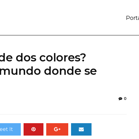
Port
de dos colores?
l mundo donde se
0
eet It