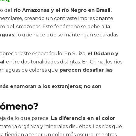
o del
río Amazonas y el río Negro en Brasil.
in mezclarse, creando un contraste impresionante
laro del Amazonas. Este fenómeno se debe a
la
 aguas
, lo que hace que se mantengan separadas
apreciar este espectáculo. En Suiza,
el Ródano y
ral
entre dos tonalidades distintas. En China, los ríos
con aguas de colores que
parecen desafiar las
ás enamoran a los extranjeros; no son
enómeno?
ja de lo que parece.
La diferencia en el color
ateria orgánica y minerales disueltos. Los ríos que
ica tienden a tener un color más oscuro, mientras