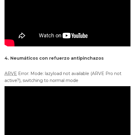
4. Neumáticos con refuerzo antipinchazos
ARVE
Error: Mode: lazyload not available (ARVE Pro not
active?), switching to normal mode