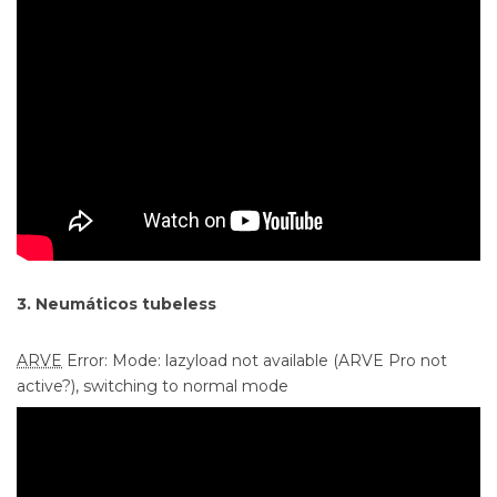
3. Neumáticos tubeless
ARVE
Error: Mode: lazyload not available (ARVE Pro not
active?), switching to normal mode