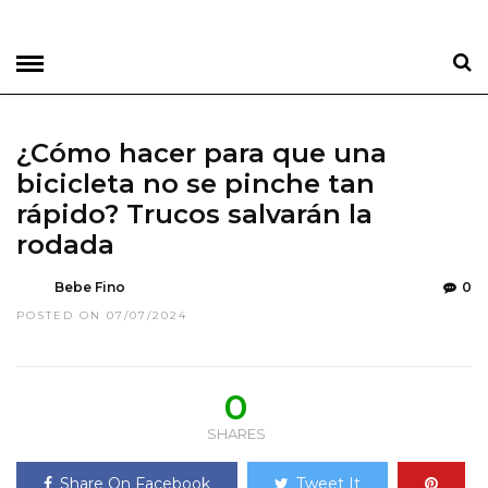
¿Cómo hacer para que una
bicicleta no se pinche tan
rápido? Trucos salvarán la
rodada
Bebe Fino
0
POSTED ON 07/07/2024
0
SHARES
Share On Facebook
Tweet It