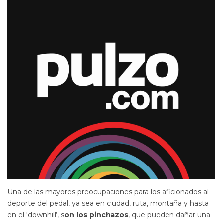
Una de las mayores preocupaciones para los aficionados al
deporte del pedal, ya sea en ciudad, ruta, montaña y hasta
en el ‘downhill’, s
on los pinchazos
, que pueden dañar una