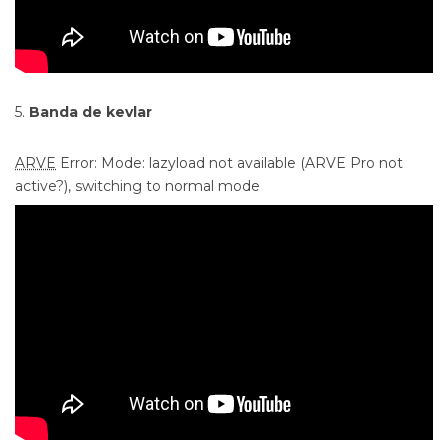
5.
Banda de kevlar
ARVE
Error: Mode: lazyload not available (ARVE Pro not
active?), switching to normal mode