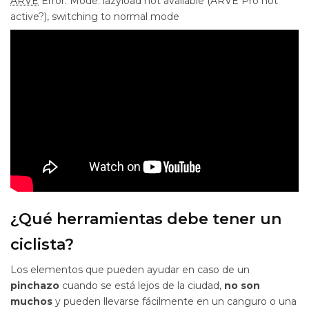
ARVE
Error: Mode: lazyload not available (ARVE Pro not
active?), switching to normal mode
¿Qué herramientas debe tener un
ciclista?
Los elementos que pueden ayudar en caso de un
pinchazo
cuando se está lejos de la ciudad,
no son
muchos
y pueden llevarse fácilmente en un canguro o una